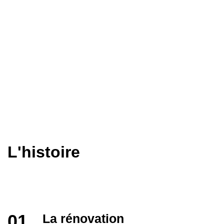
"J'ai commencé à gérer
l'appartement en 2010 et quel
parcours ce fut!"
L'histoire
La rénovation